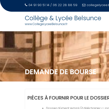
04 91 90 51 14 / 06 22 28 88 59
collegelycee.
Collège & Lycée Belsunce
www.CollegeLyceeBelsunce.fr
Skip
to
content
DEMANDE DE BOURSE
PIÈCES À FOURNIR POUR LE DOSSIER
Dossier dûment rempli (à télécharger
ici
pou