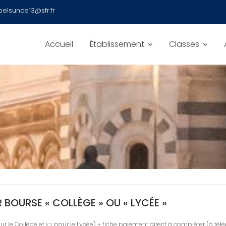
belsunce13@sfr.fr
Accueil
Établissement
Classes
 BOURSE « COLLÈGE » OU « LYCÉE »
r le Collège et
ici
pour le Lycée) + fiche paiement direct à compléter (à tél