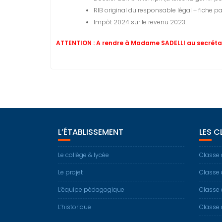
RIB original du responsable légal + fiche p
Impôt 2024 sur le revenu 2023.
ATTENTION : A rendre à Madame SADELLI au
secréta
L’ÉTABLISSEMENT
LES C
Le collège & lycée
Classe 
Le projet
Classe 
L’équipe pédagogique
Classe 
L’historique
Classe 