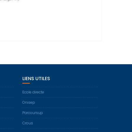
LIENS UTILES
Ecole directe
Onisep
Parcoursup
Crous