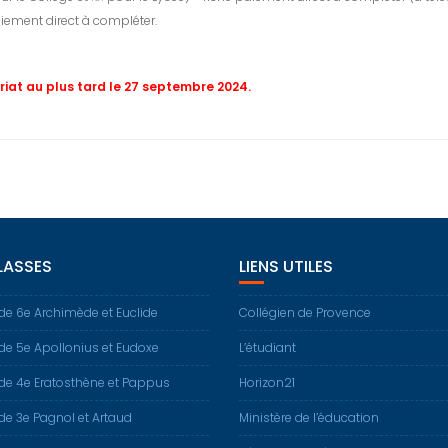
aiement direct à compléter.
riat
au plus tard le 27 septembre 2024.
LASSES
LIENS UTILES
de 6e Archimède et Euclide
Collégien de Provence
de 5e Apollonius et Eudoxe
L’étudiant
de 4e Eratosthène et Pappus
Horizon21
de 3e Pagnol et Artaud
Ministère de l’éducation