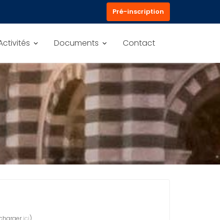
Pré-inscription
Activités
Documents
Contact
écharger
ici
).