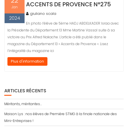
22
ACCENTS DE PROVENCE N°275
Jan
giuliano scala
2024
En photo l’élève de 5ème HADJ ABDELKADER Israa avec
la Présidente du Département 13 Mme Martine Vassal suite à sa
victoire au Prix Alfred Nakache. L’article a été publié dans le
magazine du Département 13 « Accents de Provence ». Lisez
l’intégralité du magazine ici
Plus d'information
ARTICLES RÉCENTS
Méritants, méritantes…
Maison Lys : nos élèves de Première STMG à la finale nationale des
Mini-Entreprises !