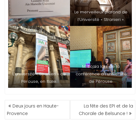
Le merveilleux plafond de
l’Université « Stranieri ».
M. Scala lors de la
L’université « Stranieri » de
conférence à l’université
Pérouse, en Italie.
de Pérouse.
NAVIGATION
Deux jours en Haute-
La fête des EPI et de la
DE
Provence
Chorale de Belsunce !
L’ARTICLE