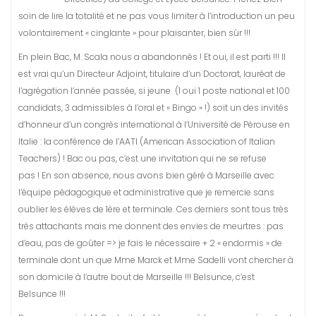
soin de lire la totalité et ne pas vous limiter à l’introduction un peu
volontairement « cinglante » pour plaisanter, bien sûr !!!
En plein Bac, M. Scala nous a abandonnés ! Et oui, il est parti !!! Il
est vrai qu’un Directeur Adjoint, titulaire d’un Doctorat, lauréat de
l’agrégation l’année passée, si jeune (1 oui 1 poste national et 100
candidats, 3 admissibles à l’oral et « Bingo » !) soit un des invités
d’honneur d’un congrès international à l’Université de Pérouse en
Italie : la conférence de l’AATI (American Association of Italian
Teachers) ! Bac ou pas, c’est une invitation qui ne se refuse
pas ! En son absence, nous avons bien géré à Marseille avec
l’équipe pédagogique et administrative que je remercie sans
oublier les élèves de 1ère et terminale. Ces derniers sont tous très
très attachants mais me donnent des envies de meurtres : pas
d’eau, pas de goûter => je fais le nécessaire + 2 « endormis » de
terminale dont un que Mme Marck et Mme Sadelli vont chercher à
son domicile à l’autre bout de Marseille !!! Belsunce, c’est
Belsunce !!!