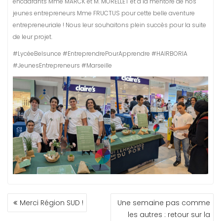
encadrants Mme MARCK et M. MORELLET et à la mentore de nos
jeunes entrepreneurs Mme FRUCTUS pour cette belle aventure
entrepreneuriale ! Nous leur souhaitons plein succès pour la suite
de leur projet.
#LycéeBelsunce #EntreprendrePourApprendre #HAIRBORIA
#JeunesEntrepreneurs #Marseille
NAVIGATION
Merci Région SUD !
Une semaine pas comme
DE
les autres : retour sur la
L’ARTICLE