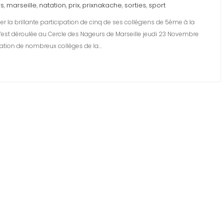
rs
marseille
natation
prix
prixnakache
sorties
sport
,
,
,
,
,
,
cer la brillante participation de cinq de ses collégiens de 5ème à la
 s’est déroulée au Cercle des Nageurs de Marseille jeudi 23 Novembre
pation de nombreux collèges de la…