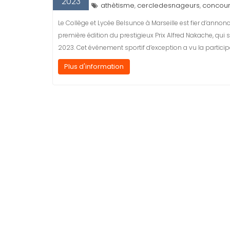
2023
athètisme
cercledesnageurs
concou
,
,
Le Collège et Lycée Belsunce à Marseille est fier d’annon
première édition du prestigieux Prix Alfred Nakache, qui
2023. Cet événement sportif d’exception a vu la partici
Plus d'information