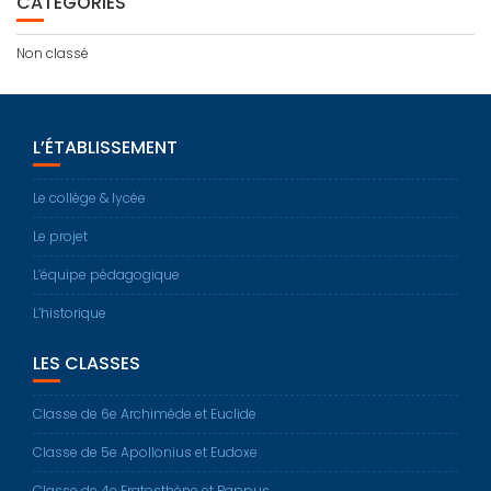
CATÉGORIES
Non classé
L’ÉTABLISSEMENT
Le collège & lycée
Le projet
L’équipe pédagogique
L’historique
LES CLASSES
Classe de 6e Archimède et Euclide
Classe de 5e Apollonius et Eudoxe
Classe de 4e Eratosthène et Pappus