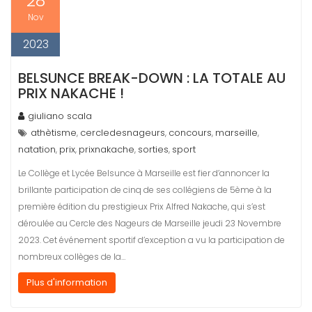
28
Nov
2023
BELSUNCE BREAK-DOWN : LA TOTALE AU
PRIX NAKACHE !
giuliano scala
athètisme
cercledesnageurs
concours
marseille
,
,
,
,
natation
prix
prixnakache
sorties
sport
,
,
,
,
Le Collège et Lycée Belsunce à Marseille est fier d’annoncer la
brillante participation de cinq de ses collégiens de 5ème à la
première édition du prestigieux Prix Alfred Nakache, qui s’est
déroulée au Cercle des Nageurs de Marseille jeudi 23 Novembre
2023. Cet événement sportif d’exception a vu la participation de
nombreux collèges de la…
Plus d'information